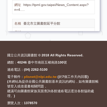
https://tpml.gov.taipei/News_Content.aspx?
n=4.....
臺北市立圖書館延平分館
02-25528534
103 臺北市大同區保安街47號
https://tpml.gov.taipei/News_Content.aspx?
:::
n=4.....
國立公共資訊圖書館 © 2018 All Rights Reserved.
總館：40246 臺中市南區五權南路100號
臺北市立圖書館大同分館
連絡電話：(04) 2262-5100
電子郵件：
plisnet@nlpi.edu.tw
(於7個工作天內回覆)
02-25943236
(本網站為提供全國公共圖書館基本資訊的網站，如有圖書館帳
號登入或借還書相關問題，
103 臺北市大同區重慶北路三段318號
建議可由圖書館家族頁面查詢各館連絡電話逕洽各館協助處
https://tpml.gov.taipei/News_Content.aspx?
理。)
n=4.....
瀏覽人次：
1378570