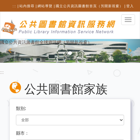
跳
:::
站內搜尋
網站導覽
國立公共資訊圖書館首頁（另開新視窗）
登入
至
主
選
要
單
內
切
容
換
Previous
Nex
國立公共資訊圖書館全球資訊網（另開新視窗）
:::
公共圖書館家族
類別:
縣市：