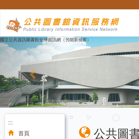
跳
至
主
要
內
容
Previous
國立公共資訊圖書館全球資訊網（另開新視窗）
:::
:::
公共圖
首頁