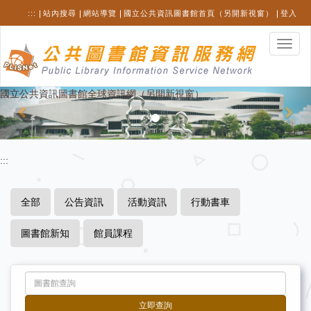
跳
:::
站內搜尋
網站導覽
國立公共資訊圖書館首頁（另開新視窗）
登入
至
主
選
要
單
內
切
容
換
Previous
Nex
國立公共資訊圖書館全球資訊網（另開新視窗）
:::
全部
公告資訊
活動資訊
行動書車
圖書館新知
館員課程
立即查詢