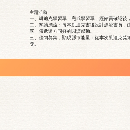
主題活動
一、凱迪克學習單：完成學習單，經館員確認後
二、閱讀漂流：每本凱迪克書後設計漂流書頁，
享、傳遞遠方同好的閱讀感動。
三、佳句募集，顯現縣市能量：從本次凱迪克獎繪
獎。