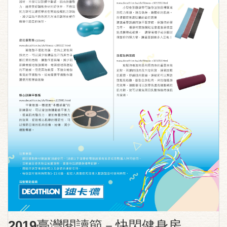
2019臺灣閱讀節－快閃健身房