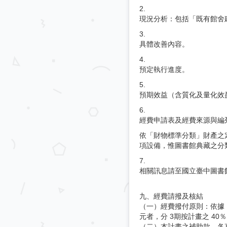
2.
現況分析：包括「既有館舍
3.
具體改善內容。
4.
預定執行進度。
5.
預期效益（含質化及量化效
6.
經費申請表及經費來源與編列
依「財物標準分類」財產之
項設備，惟圖書館典藏之分
7.
相關訊息請至國立臺中圖書館「教
九、經費請撥及核結
（一）經費撥付原則：依據「
元者，分 3期按計畫之 40
（二）本計畫之補助款，各