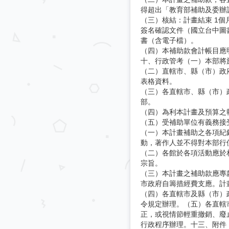
得超出「教育部補助及委辦
（三）核結：計畫結束 1
簽名確認文件（國立台中圖
書（含電子檔）。
（四）本補助款會計帳目應
十、行政管考（一）本部將
（二）直轄市、縣（市）政
表格資料。
（三）各直轄市、縣（市）
部。
（四）為利本計畫及預算之
（五）受補助單位有義務接
（一）本計畫補助之各項紀
動，著作人並不得對本部行
（二）各館於各項活動應於
宗旨。
（三）本計畫之補助款應專
市政府自籌措經費支應。計
（四）各直轄市及縣（市）
令規定辦理。（五）各直轄
正，或視情節輕重撤銷、廢
行政程序辦理。十三、附件