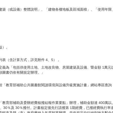
建築（或設備）整體說明」、「建物各樓地板及區域面積」、「使用年限
益）。
表（含計算方式，詳見附件 4、5），
定義為「包括供使用土地、土地改良物、房屋建築及設備、暨金額 1萬元
類圖書仍依有關規定辦理。」
育部補助公共圖書館閱讀環境與設備升級實施計畫」網站專區查詢（ http://w
教育部補助及委辦經費核撥結報作業要點」辦理，補助金額達 400萬以上，分為
％、30％及 30％撥付。計畫核定後先行請撥第 1期經費，已撥經費執行率達
直轄市及縣（市）政府應納入年度預算辦理，並依規定自行編列地方配合