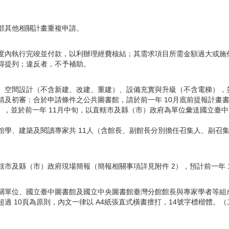
部其他相關計畫重複申請。
度內執行完竣並付款，以利辦理經費核結；其需求項目所需金額過大或施
得提列；違反者，不予補助。
、空間設計（不含新建、改建、重建）、設備充實與升級（不含電梯），
請及初審：合於申請條件之公共圖書館，請於前一年 10月底前提報計畫
1），並於前一年 11月中旬，以直轄市及縣（市）政府為單位彙送國立臺
館學、建築及閱讀專家共 11人（含館長、副館長分別擔任召集人、副召
。
轄市及縣（市）政府現場簡報（簡報相關事項詳見附件 2），預計前一年 
關單位、國立臺中圖書館及國立中央圖書館臺灣分館館長與專家學者等組成
過 10頁為原則，內文一律以 A4紙張直式橫書擅打，14號字標楷體。（