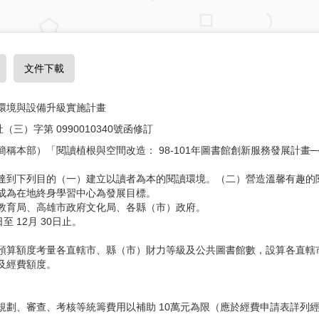
文件下載
環境與設備升級實施計畫
社（三）字第 0990010340號函修訂
稱本部）「閱讀植根與空間改造： 98-101年圖書館創新服務發展計
達到下列目的（一）建立以讀者為本的閱讀環境。（二）營造溫馨有趣的
成為在地終身學習中心為發展目標。
教育局、高雄市政府文化局、各縣（市）政府。
至 12月 30日止。
預算額度考量各直轄市、縣（市）財力等級及公共圖書館數，設算各直轄
及經費額度。
規劃、審查、考核等統籌費用以補助 10萬元為限（應於經費申請表詳列