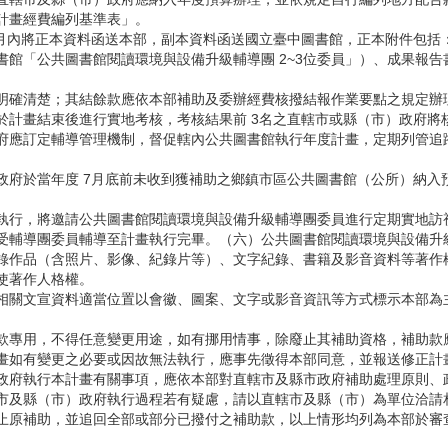
計畫經費編列基準表」。
個月內將正本資料函送本部，副本資料函送國立臺中圖書館，正本附件包括
書館「公共圖書館閱讀環境與設備升級輔導團 2~3位委員」）、成果報告
明確清楚；其結餘款應依本部補助及委辦經費核撥結報作業要點之規定辦
於計畫結束後進行實地考核，考核結果前 3名之直轄市或縣（市）政府將
府應訂定輔導管理機制，督促轄內公共圖書館執行年度計畫，定期列管追
政府於當年度 7月底前未收到獲補助之鄉鎮市區公共圖書館（公所）納入
執行，將邀請公共圖書館閱讀環境與設備升級輔導團委員進行定期實地訪
受輔導團委員輔導至計畫執行完畢。（六）公共圖書館閱讀環境與設備升
錄作品（含照片、影像、紀錄片等）、文字紀錄、書籍及影音資料等著作
使著作人格權。
相關文宣資料適當位置以會徽、圖案、文字或影音資訊等方式標示本部為
款專用，不得任意變更用途，如有挪用情事，除廢止其補助資格，補助款
畫如有變更之必要或因故無法執行，應事先徵得本部同意，並報送修正計
政府執行本計畫有關事項，應依本部對直轄市及縣市政府補助處理原則、
市及縣（市）政府執行過程若有疑慮，請以直轄市及縣（市）為單位洽請
止原補助，並追回全部或部分已撥付之補助款，以上情形均列為本部於審