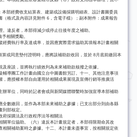
：本部經費收支結算表、建築或設備採購明細表、設計書圖委員
書（格式及內容詳見附件 6，含電子檔）；副本附件：成果報告
理。違反者，本部得減少或停止往後年度之補助。
核予相關獎勵。
蹤經費執行率及達成率，並因應實際需求協助其填報本計畫相關
預算或同意墊付證明時，應將該補助款收回，並於 8月底前繳回本
視及座談，並將執行績效列為未來補助款核撥之依據。
級輔導團工作計畫由國立台中圖書館另訂。十一、其他注意事項
權，應授權本部自由運用於相關成果展現及宣傳行銷等推廣活
主辦單位，同時於記者會或與新聞媒體聯繫時加強宣導本部補助
應全數繳回，並作為本部未來補助之參據；已支出部分則由各縣
畫到部核定。
政府採購法及行政程序法等相關法
相關單位協助。（六）違反本計畫規定者，本部得限期命其改
查相關補助案時之參據。十二、本計畫未盡事宜，按相關規定依