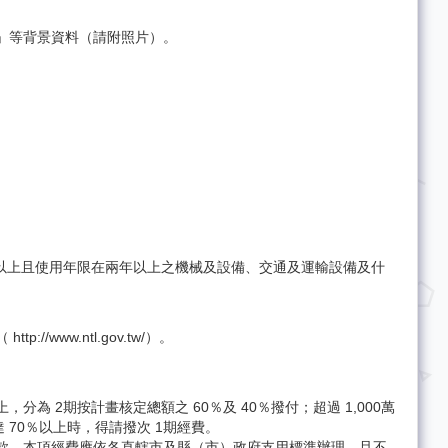
」等背景資料（請附照片）。
以上且使用年限在兩年以上之機械及設備、交通及運輸設備及什
ww.ntl.gov.tw/）。
 2期按計畫核定總額之 60％及 40％撥付；超過 1,000萬
 70％以上時，得請撥次 1期經費。
款。本項經費應依各直轄市及縣（市）政府支用標準辦理，且不