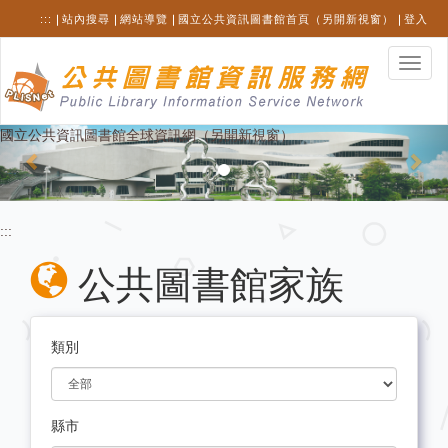
跳
:::
站內搜尋
網站導覽
國立公共資訊圖書館首頁（另開新視窗）
登入
至
主
選
要
單
內
切
容
換
Previous
Nex
國立公共資訊圖書館全球資訊網（另開新視窗）
:::
公共圖書館家族
類別
縣市