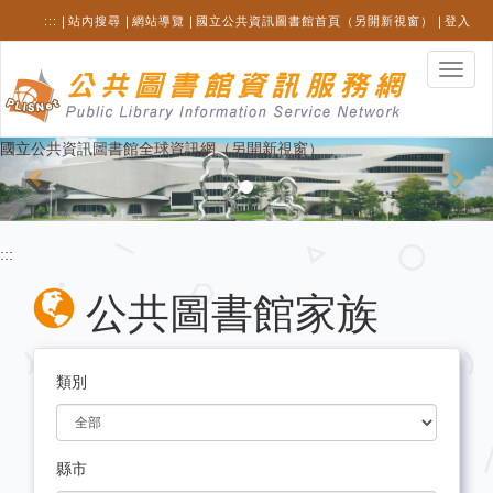
跳
:::
站內搜尋
網站導覽
國立公共資訊圖書館首頁（另開新視窗）
登入
至
主
選
要
單
內
切
容
換
Previous
Nex
國立公共資訊圖書館全球資訊網（另開新視窗）
:::
公共圖書館家族
類別
縣市