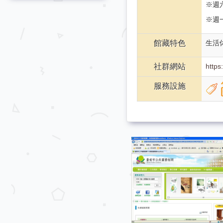
※週六
※週
館藏特色
生活
社群網站
http
服務設施