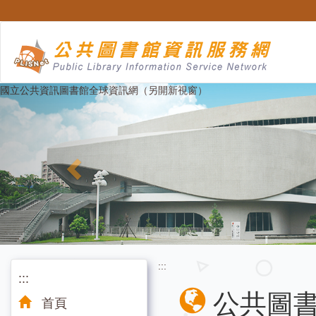
跳
至
主
要
內
容
Previous
國立公共資訊圖書館全球資訊網（另開新視窗）
:::
:::
公共圖
首頁