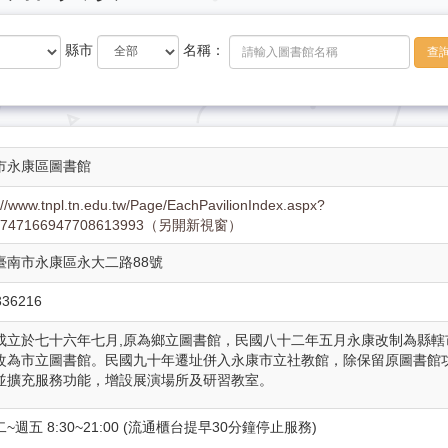
縣市
名稱：
查
市永康區圖書館
://www.tnpl.tn.edu.tw/Page/EachPavilionIndex.aspx?
u4747166947708613993（另開新視窗）
 臺南市永康區永大二路88號
336216
成立於七十六年七月,原為鄉立圖書館，民國八十二年五月永康改制為縣轄
改為市立圖書館。民國九十年遷址併入永康市立社教館，除保留原圖書館
並擴充服務功能，增設展演場所及研習教室。
~週五 8:30~21:00 (流通櫃台提早30分鐘停止服務)