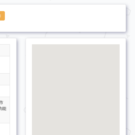
詢
市
功能