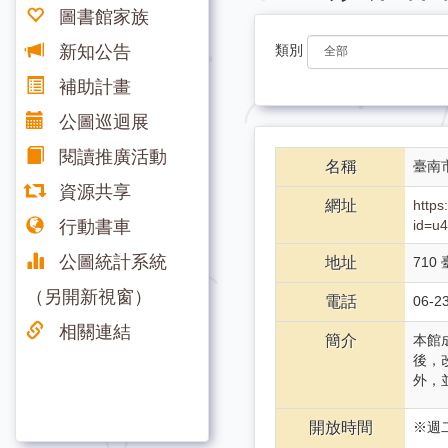
圖書館家族
新知公告
類別
補助計畫
公圖巡迴展
閱讀推廣活動
名稱
臺南
資源共享
網址
https
行動書車
id=
公圖統計系統
地址
710
（另開新視窗）
電話
06-2
相關連結
簡介
本館
後，
外，
開放時間
※週二