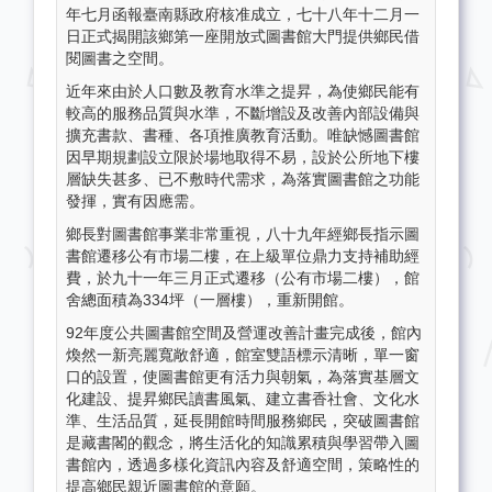
年七月函報臺南縣政府核准成立，七十八年十二月一
日正式揭開該鄉第一座開放式圖書館大門提供鄉民借
閱圖書之空間。
近年來由於人口數及教育水準之提昇，為使鄉民能有
較高的服務品質與水準，不斷增設及改善內部設備與
擴充書款、書種、各項推廣教育活動。唯缺憾圖書館
因早期規劃設立限於場地取得不易，設於公所地下樓
層缺失甚多、已不敷時代需求，為落實圖書館之功能
發揮，實有因應需。
鄉長對圖書館事業非常重視，八十九年經鄉長指示圖
書館遷移公有市場二樓，在上級單位鼎力支持補助經
費，於九十一年三月正式遷移（公有市場二樓），館
舍總面積為334坪（一層樓），重新開館。
92年度公共圖書館空間及營運改善計畫完成後，館內
煥然一新亮麗寬敞舒適，館室雙語標示清晰，單一窗
口的設置，使圖書館更有活力與朝氣，為落實基層文
化建設、提昇鄉民讀書風氣、建立書香社會、文化水
準、生活品質，延長開館時間服務鄉民，突破圖書館
是藏書閣的觀念，將生活化的知識累積與學習帶入圖
書館內，透過多樣化資訊內容及舒適空間，策略性的
提高鄉民親近圖書館的意願。