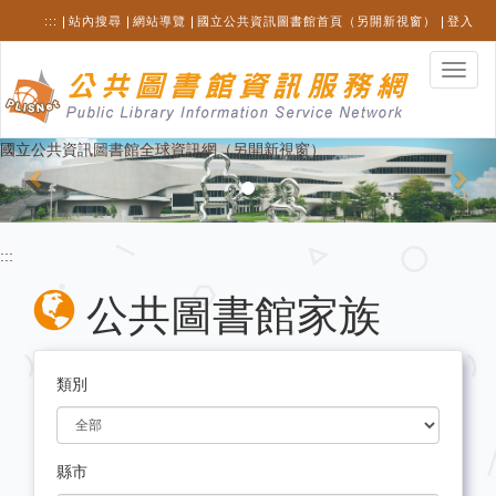
跳
:::
站內搜尋
網站導覽
國立公共資訊圖書館首頁（另開新視窗）
登入
至
主
選
要
單
內
切
容
換
Previous
Nex
國立公共資訊圖書館全球資訊網（另開新視窗）
:::
公共圖書館家族
類別
縣市