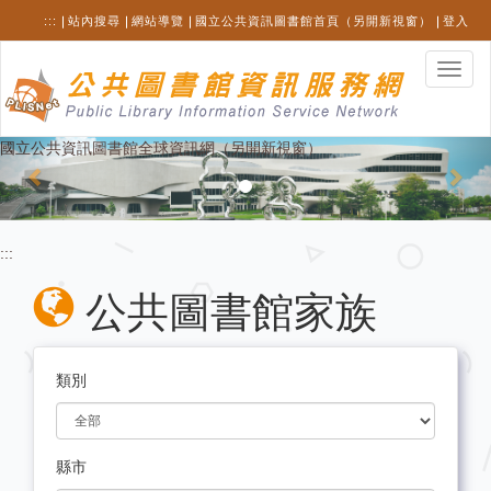
跳
:::
站內搜尋
網站導覽
國立公共資訊圖書館首頁（另開新視窗）
登入
至
主
選
要
單
內
切
容
換
Previous
Nex
國立公共資訊圖書館全球資訊網（另開新視窗）
:::
公共圖書館家族
類別
縣市