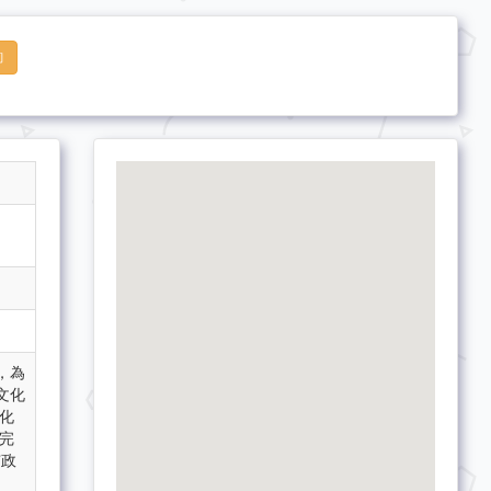
詢
，為
文化
化
完
市政