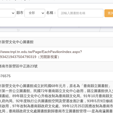
縣市
名稱：
查
市新營文化中心圖書館
://www.tnpl.tn.edu.tw/Page/EachPavilionIndex.aspx?
u4934219437504790319（另開新視窗）
 臺南市新營區中正路23號
376575
市新營文化中心圖書館成立於民國68年元月，原名為「臺南縣立圖書館」
市第一所公立圖書館。民國72年臺南縣立文化中心啟用，縣立圖書館併入
圖書組。89年縣立文化中心升格改制為臺南縣文化局。91年10月臺南縣文
入府內局。92年度執行公共圖書館空間及營運改善計畫，93年5月9日修繕
新啟用，97年改制為臺南縣政府文化處。99年12月25日因應改制為臺南
化局，臺南縣政府文化處圖書館劃歸臺南市立圖書館管理──是為南瀛圖書