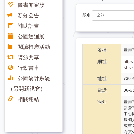
圖書館家族
新知公告
類別
補助計畫
公圖巡迴展
閱讀推廣活動
名稱
臺南
資源共享
網址
https
行動書車
id=
公圖統計系統
地址
730
（另開新視窗）
電話
06-6
相關連結
簡介
臺南
新營
中心
局調
成重
府文