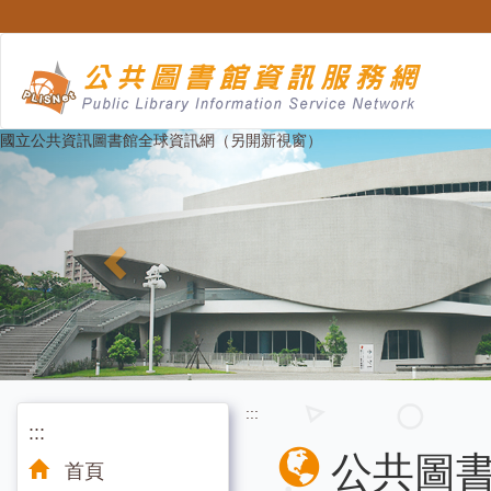
跳
至
主
要
內
容
Previous
國立公共資訊圖書館全球資訊網（另開新視窗）
:::
:::
公共圖
首頁