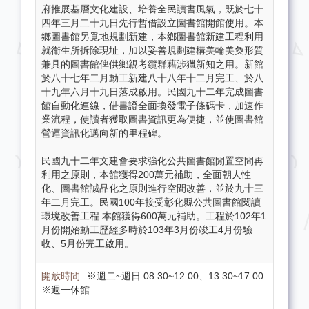
府推展基層文化建設、培養全民讀書風氣，既於七十
四年三月二十九日先行暫借設立圖書館開館使用。本
鄉圖書館另覓地規劃新建，本鄉圖書館新建工程利用
就衛生所拆除現址，加以妥善規劃建構美輪美奐形質
兼具的圖書館俾供鄉親考纜群藉涉獵新知之用。新館
於八十七年二月動工新建八十八年十二月完工、於八
十九年六月十九日落成啟用。民國九十二年完成圖書
館自動化連線，借書證全面換發電子條碼卡，加速作
業流程，使讀者獲取圖書資訊更為便捷，並使圖書館
營運資訊化邁向新的里程碑。
民國九十二年文建會要求強化公共圖書館閒置空間再
利用之原則，本館獲得200萬元補助，全面朝人性
化、圖書館誠品化之原則進行空間改善，並於九十三
年二月完工。民國100年接受彰化縣公共圖書館閱讀
環境改善工程 本館獲得600萬元補助。工程於102年1
月份開始動工歷經多時於103年3月份竣工4月份驗
收、5月份完工啟用。
※週二~週日 08:30~12:00、13:30~17:00
※週一休館