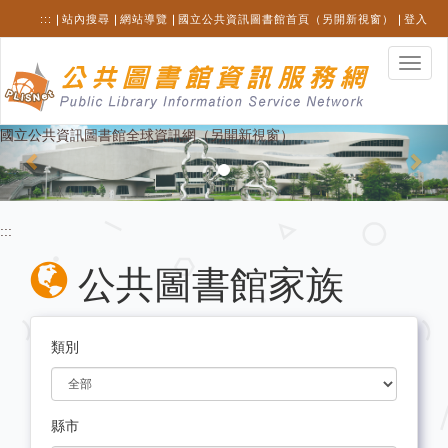
跳
:::
站內搜尋
網站導覽
國立公共資訊圖書館首頁（另開新視窗）
登入
至
主
選
要
單
內
切
容
換
Previous
Nex
國立公共資訊圖書館全球資訊網（另開新視窗）
:::
公共圖書館家族
類別
縣市