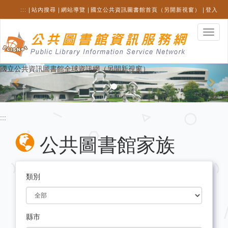
跳
:::
站內搜尋
網站導覽
國立公共資訊圖書館首頁（另開新視窗）
登入
至
主
選
要
單
內
切
容
換
Previous
Nex
國立公共資訊圖書館全球資訊網（另開新視窗）
:::
公共圖書館家族
類別
縣市