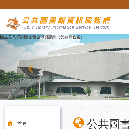
跳
至
主
要
內
容
Previous
國立公共資訊圖書館全球資訊網（另開新視窗）
:::
:::
公共圖
首頁