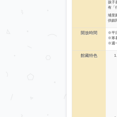
孩子
有「
埔里
供鎮
開放時間
※平日
※寒暑
※週
館藏特色