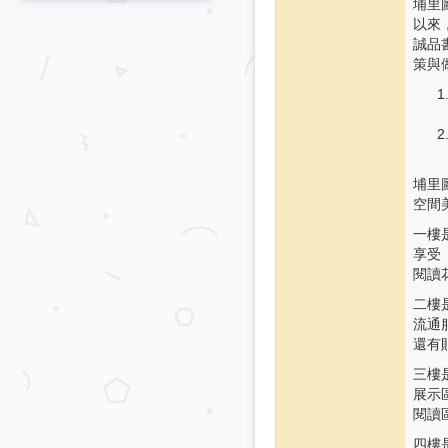
埔里
以來
誠品
策與
埔里
空間
一樓
享受
閱讀
二樓
流通
還有
三樓
展示
閱讀
四樓