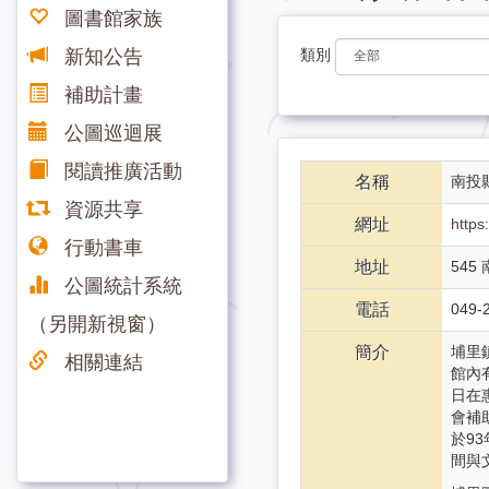
圖書館家族
新知公告
類別
補助計畫
公圖巡迴展
閱讀推廣活動
名稱
南投
資源共享
網址
http
行動書車
地址
545
公圖統計系統
電話
049-
（另開新視窗）
簡介
埔里
相關連結
館內
日在
會補
於9
間與