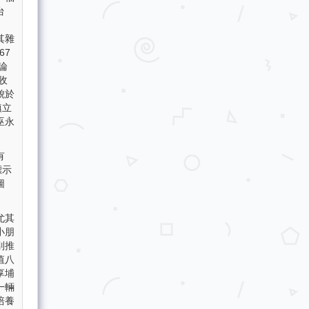
台
其雜
67
論
收
貌於
鎮立
巫永
有
標示
圖
尤其
小朋
別推
值八
享埔
一輛
培養