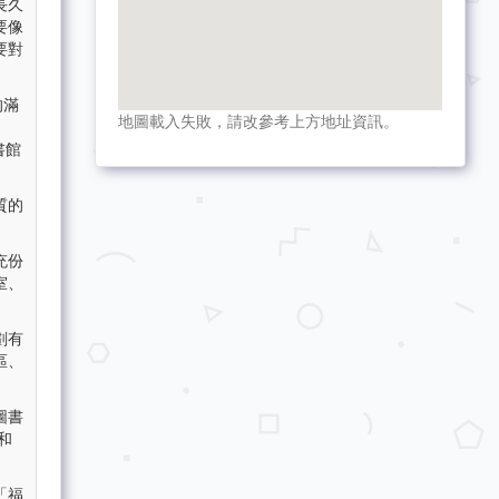
長久
要像
要對
的滿
地圖載入失敗，請改參考上方地址資訊。
書館
質的
充份
室、
劃有
區、
圖書
和
「福