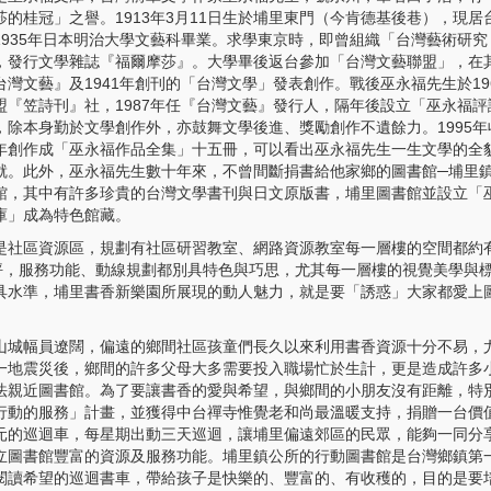
莎的桂冠」之譽。1913年3月11日生於埔里東門（今肯德基後巷），現居
1935年日本明治大學文藝科畢業。求學東京時，即曾組織「台灣藝術研究
，發行文學雜誌『福爾摩莎』。大學畢後返台參加「台灣文藝聯盟」，在
台灣文藝』及1941年創刊的「台灣文學」發表創作。戰後巫永福先生於19
盟『笠詩刊』社，1987年任『台灣文藝』發行人，隔年後設立「巫永福評
，除本身勤於文學創作外，亦鼓舞文學後進、獎勵創作不遺餘力。1995年
年創作成「巫永福作品全集」十五冊，可以看出巫永福先生一生文學的全
就。此外，巫永福先生數十年來，不曾間斷捐書給他家鄉的圖書館─埔里
館，其中有許多珍貴的台灣文學書刊與日文原版書，埔里圖書館並設立「
庫」成為特色館藏。
是社區資源區，規劃有社區研習教室、網路資源教室每一層樓的空間都約
0坪，服務功能、動線規劃都別具特色與巧思，尤其每一層樓的視覺美學與
具水準，埔里書香新樂園所展現的動人魅力，就是要「誘惑」大家都愛上
山城幅員遼闊，偏遠的鄉間社區孩童們長久以來利用書香資源十分不易，
一地震災後，鄉間的許多父母大多需要投入職場忙於生計，更是造成許多
法親近圖書館。為了要讓書香的愛與希望，與鄉間的小朋友沒有距離，特
行動的服務」計畫，並獲得中台禪寺惟覺老和尚最溫暖支持，捐贈一台價
元的巡迴車，每星期出動三天巡迴，讓埔里偏遠郊區的民眾，能夠一同分
立圖書館豐富的資源及服務功能。埔里鎮公所的行動圖書館是台灣鄉鎮第
閱讀希望的巡迴書車，帶給孩子是快樂的、豐富的、有收穫的，目的是要