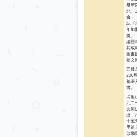
爾摩
北。
會」
誌『
年加
獎」
編歷
其成
圖書
福文
五樓
20
都深
書。
埔里
九二
友無
出「
十萬
里鎮
啟動