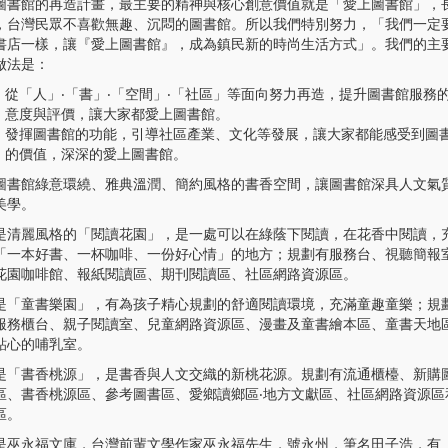
圖書館的再造計畫，最主要的精神與核心創意價值就是「愛上圖書館」，
，台灣民眾不喜歡無趣、沉悶的圖書館。所以我們特別努力，「我們一定
書店一樣，讓『愛上圖書館』，成為鎮民新的時尚生活方式」。我們的主
做法是：
從「人」‧「書」‧「空間」‧「社區」等面向努力再造，提升圖書館服務
意度與評價，讓大家都愛上圖書館。
發揮圖書館的功能，引導社區產業、文化等發展，讓大家都能感受到圖
的價值，深深的愛上圖書館。
圖書館綠意環繞、雅典溫潤、簡約風格的書香空間，讓圖書館深具人文氣
美學。
是清麗風格的「閱讀花園」，是一處可以在綠蔭下閱讀，在花香中閱讀，
「一本好書、一杯咖啡、一份好心情」的地方；規劃有服務台、視聽簡報
花園咖啡館、報紙閱讀區、期刊閱讀區、社區網路資源區。
是「童書樂園」，有為孩子精心規劃的舒適閱讀環境，充滿童趣童樂；規
服務櫃台、親子閱讀室、兒童網路資源區、漫畫及童書繪本區、童書天地
貼心的哺乳室。
是「書香桃源」，是書香與人文交織的新桃花源。規劃有流通櫃檯、新購
區、書香桃源區、參考圖書區、愛鄉讀鄉區‧地方文獻區、社區網路資源區
區。
是巫永福文庫，台灣前輩文學作家巫永福先生，號永州，筆名田子浩，有