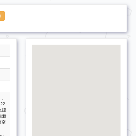
詢
樓，
22
文建
重新
讀空