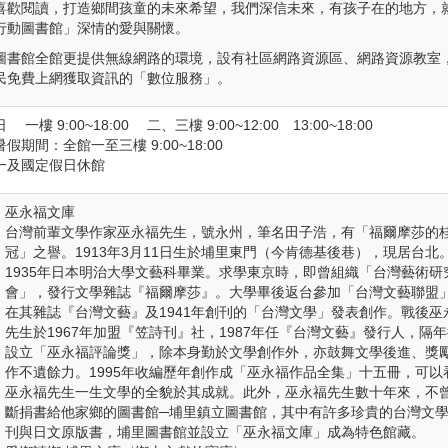
喜歡閱讀，打造鄉間孩童的未來希望，我們深信未來，有孩子在的地方，
行動圖書館」深情的愛與關懷。
圖書館全館更提供無線網路的環境，設有社區網路資源區、網路資源教室
民免費上網獲取資訊的「數位服務」。
 一樓 9:00~18:00 二、三樓 9:00~12:00 13:00~18:00
假期間：全館一至三樓 9:00~18:00
一及國定假日休館
巫永福文庫
台灣前輩文學作家巫永福先生，號永州，筆名田子浩，有「福爾摩莎的
冠」之譽。1913年3月11日生於埔里東門（今肯德基後巷），現居台北
1935年日本明治大學文藝科畢業。求學東京時，即曾組織「台灣藝術研
會」，發行文學雜誌『福爾摩莎』。大學畢後返台參加「台灣文藝聯盟
在其雜誌『台灣文藝』及1941年創刊的「台灣文學」發表創作。戰後巫
先生於1967年加盟『笠詩刊』社，1987年任『台灣文藝』發行人，隔
設立「巫永福評論獎」，除本身勤於文學創作外，亦鼓舞文學後進、獎
作不遺餘力。1995年收編歷年創作成「巫永福作品全集」十五冊，可以
巫永福先生一生文學的全貌於其成就。此外，巫永福先生數十年來，不
斷捐書給他家鄉的圖書館─埔里鎮立圖書館，其中有許多珍貴的台灣文
刊與日文原版書，埔里圖書館並設立「巫永福文庫」成為特色館藏。