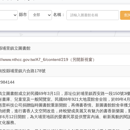
縣市
名稱：
查
縣埔里鎮立圖書館
s://www.nthcc.gov.tw/A7_6/content/219（另開新視窗）
 南投縣埔里鎮六合路178號
2984144
鎮立圖書館成立於民國69年3月1日，原址位於埔里鎮西安路一段150號3
有書庫、兒童室及一般閱覽室。民國88年921大地震館舍全毀，於89年4月
惠普科技公司捐贈臨時圖書館重新開館，再傳書香情。新圖書館館舍幸獲
助經費，進行書香人文空間改造，終蛻變成美麗又有魅力的書香新樂園，
3年6月12日開館，為大埔里地區的愛書民眾提供豐富內涵、嶄新風貌的閱
文化服務。