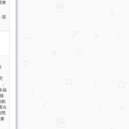
就會
，提
桂
。
究
」，
永福
年後
勵創
看出
曾間
學書