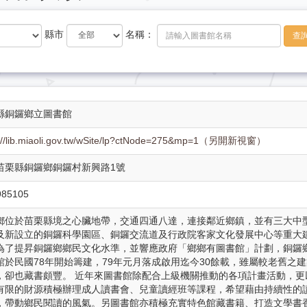
縣市
名稱：
查
縣銅鑼鄉立圖書館
s://lib.miaoli.gov.tw/wSite/lp?ctNode=275&mp=1（另開新視窗）
6 苗栗縣銅鑼鄉銅鑼村新興路1號
985105
鄉位於苗栗縣境之心臟地帶，交通四通八達，連接鄰近鄉鎮，並有三大中
及新設立的銅鑼科學園區、銅鑼交流道及行政院客家文化發展中心等重大
為了提昇銅鑼鄉鄉民文化水準，並響應政府「鄉鄉有圖書館」計劃，銅鑼
館於民國78年開始籌建，79年元月落成啟用迄今30餘載，雖屬較老舊之建
，卻也藏書頗豐。 近年來圖書館除配合上級機關推動的各項計畫活動，更
有限的財源積極辦理成人讀書會、兒童讀經班等課程，希望藉由持續性的
，帶動鄉民閱讀的風氣。另圖書館亦積極充實特色館藏書籍、打造文學書