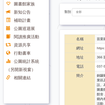
圖書館家族
新知公告
類別
補助計畫
公圖巡迴展
閱讀推廣活動
名稱
苗栗
資源共享
網址
http
行動書車
地址
36
公圖統計系統
電話
037-
（另開新視窗）
簡介
銅鑼
相關連結
業區
設。
圖書
館舍
鄉內
活動