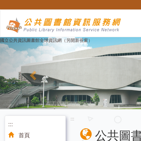
跳
至
主
要
內
容
Previous
國立公共資訊圖書館全球資訊網（另開新視窗）
:::
:::
公共圖
首頁