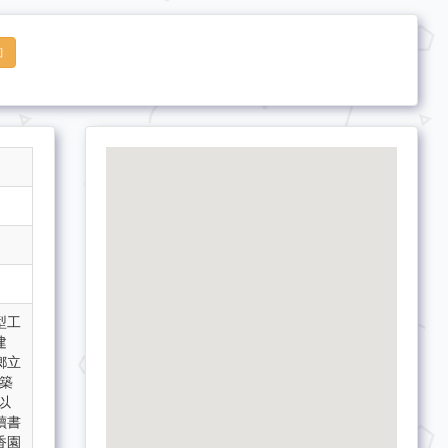
詢
型工
建
鄉立
築
以
讀書
香園