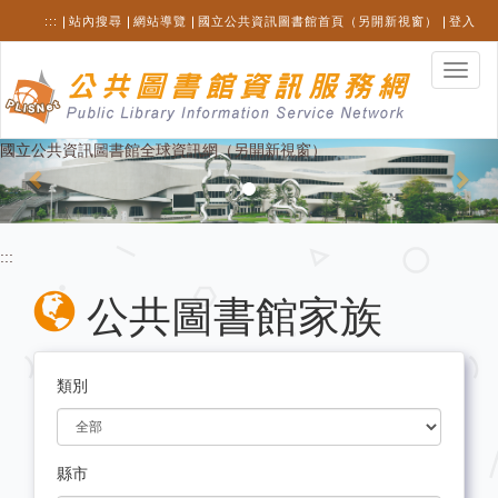
跳
:::
站內搜尋
網站導覽
國立公共資訊圖書館首頁（另開新視窗）
登入
至
主
選
要
單
內
切
容
換
Previous
Nex
國立公共資訊圖書館全球資訊網（另開新視窗）
:::
公共圖書館家族
類別
縣市