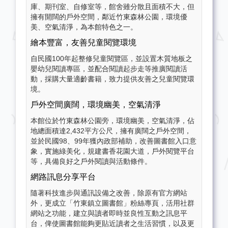
庫、期刊室、自修室等，館舍雖分散且面積不大，但
擁有開闊的戶外空間，鄰近竹東森林公園，環境優
美、空氣清淨，為本館特色之一。
繪本豐富，友善兒童閱覽環境
自民國100年起整修兒童閱覽區，並設置木質地板之
嬰幼兒閱讀專區，並配合閱讀起步走等推廣閱讀活
動，採購大量適齡書籍，致力提供友善之兒童閱覽環
境。
戶外空間廣闊，環境幽美，空氣清淨
本館位於竹東森林公園旁，環境幽美，空氣清淨，佔
地總面積達2,432平方公尺，擁有廣闊之戶外空間，
並於民國98、99年獲內政部補助，改善圖書館入口意
象，實施綠美化，規建書香花園大道，戶外閱覽平台
等，具備良好之戶外閱讀與活動條件。
網路訊息分享平台
隨著科技進步與通訊設備之改善，除原有官方網站
外，更成立「竹東鎮立圖書館」粉絲專頁，活用社群
網站之功能，建立與讀者即時並良性互動之訊息平
台，俾使圖書館能夠更貼近讀者之生活習慣，以及更