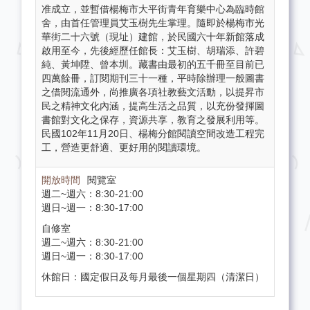
准成立，並暫借楊梅市大平街青年育樂中心為臨時館
舍，由首任管理員艾玉樹先生掌理。隨即於楊梅市光
華街二十六號（現址）建館，於民國六十年新館落成
啟用至今，先後經歷任館長：艾玉樹、胡瑞添、許碧
純、黃坤陞、曾本圳。藏書由最初的五千冊至目前已
四萬餘冊，訂閱期刊三十一種，平時除辦理一般圖書
之借閱流通外，尚推廣各項社教藝文活動，以提昇市
民之精神文化內涵，提高生活之品質，以充份發揮圖
書館對文化之保存，資源共享，教育之發展利用等。
民國102年11月20日、楊梅分館閱讀空間改造工程完
工，營造更舒適、更好用的閱讀環境。
閱覽室
週二~週六：8:30-21:00
週日~週一：8:30-17:00
自修室
週二~週六：8:30-21:00
週日~週一：8:30-17:00
休館日：國定假日及每月最後一個星期四（清潔日）