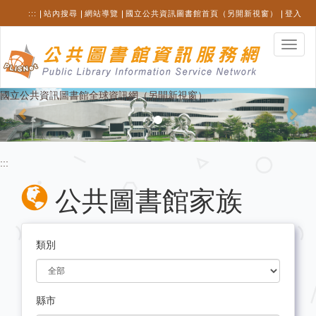
跳
:::
站內搜尋
網站導覽
國立公共資訊圖書館首頁（另開新視窗）
登入
至
主
選
要
單
內
切
容
換
Previous
Nex
國立公共資訊圖書館全球資訊網（另開新視窗）
:::
公共圖書館家族
類別
縣市