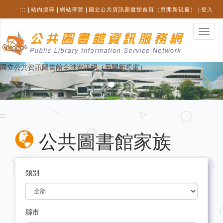
跳
:::
站內搜尋
網站導覽
國立公共資訊圖書館首頁（另開新視窗）
登入
至
主
選
要
單
內
切
容
換
Previous
Nex
國立公共資訊圖書館全球資訊網（另開新視窗）
:::
公共圖書館家族
類別
縣市